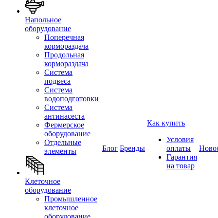
Напольное
оборудование
Поперечная
кормораздача
Продольная
кормораздача
Система
подвеса
Система
водоподготовки
Система
антинасеста
Как купить
Фермерское
оборудование
Условия
Отдельные
Блог
Бренды
оплаты
Ново
элементы
Гарантия
на товар
Клеточное
оборудование
Промышленное
клеточное
оборудование