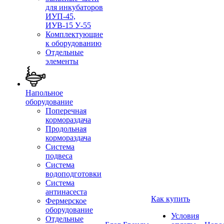
для инкубаторов
ИУП-45,
ИУВ-15 У-55
Комплектующие
к оборудованию
Отдельные
элементы
Напольное
оборудование
Поперечная
кормораздача
Продольная
кормораздача
Система
подвеса
Система
водоподготовки
Система
антинасеста
Как купить
Фермерское
оборудование
Условия
Отдельные