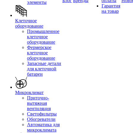
Блог
Бренды
оплаты
Ново
элементы
Гарантия
на товар
Клеточное
оборудование
Промышленное
клеточное
оборудование
Фермерское
клеточное
оборудование
Запасные детали
для клеточной
батареи
Микроклимат
Приточно-
вытяжная
вентиляция
Светофильтры
Обогреватели
Автоматика для
микроклимата