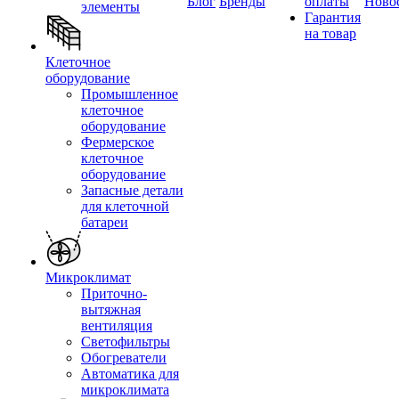
Блог
Бренды
оплаты
Ново
элементы
Гарантия
на товар
Клеточное
оборудование
Промышленное
клеточное
оборудование
Фермерское
клеточное
оборудование
Запасные детали
для клеточной
батареи
Микроклимат
Приточно-
вытяжная
вентиляция
Светофильтры
Обогреватели
Автоматика для
микроклимата