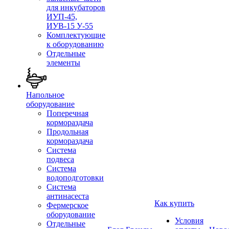
для инкубаторов
ИУП-45,
ИУВ-15 У-55
Комплектующие
к оборудованию
Отдельные
элементы
Напольное
оборудование
Поперечная
кормораздача
Продольная
кормораздача
Система
подвеса
Система
водоподготовки
Система
антинасеста
Как купить
Фермерское
оборудование
Условия
Отдельные