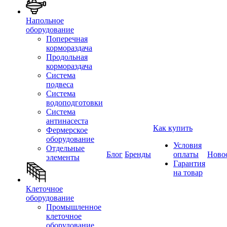
Напольное
оборудование
Поперечная
кормораздача
Продольная
кормораздача
Система
подвеса
Система
водоподготовки
Система
антинасеста
Как купить
Фермерское
оборудование
Условия
Отдельные
Блог
Бренды
оплаты
Ново
элементы
Гарантия
на товар
Клеточное
оборудование
Промышленное
клеточное
оборудование