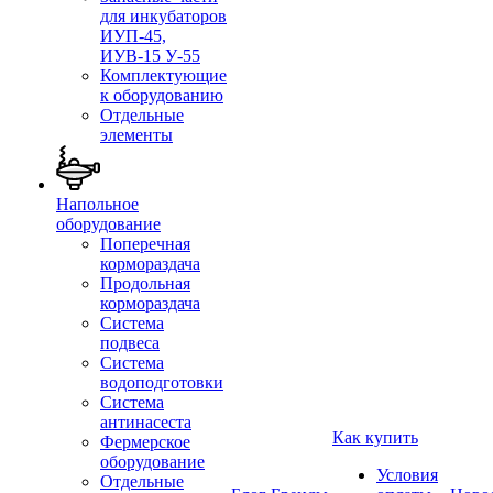
для инкубаторов
ИУП-45,
ИУВ-15 У-55
Комплектующие
к оборудованию
Отдельные
элементы
Напольное
оборудование
Поперечная
кормораздача
Продольная
кормораздача
Система
подвеса
Система
водоподготовки
Система
антинасеста
Как купить
Фермерское
оборудование
Условия
Отдельные