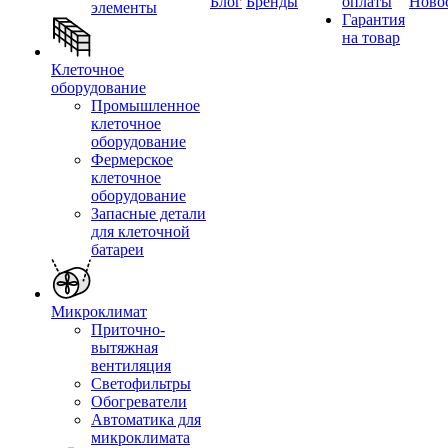
Блог
Бренды
оплаты
Ново
элементы
Гарантия
на товар
Клеточное
оборудование
Промышленное
клеточное
оборудование
Фермерское
клеточное
оборудование
Запасные детали
для клеточной
батареи
Микроклимат
Приточно-
вытяжная
вентиляция
Светофильтры
Обогреватели
Автоматика для
микроклимата