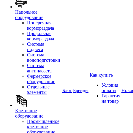
Напольное
оборудование
Поперечная
кормораздача
Продольная
кормораздача
Система
подвеса
Система
водоподготовки
Система
антинасеста
Как купить
Фермерское
оборудование
Условия
Отдельные
Блог
Бренды
оплаты
Ново
элементы
Гарантия
на товар
Клеточное
оборудование
Промышленное
клеточное
оборудование