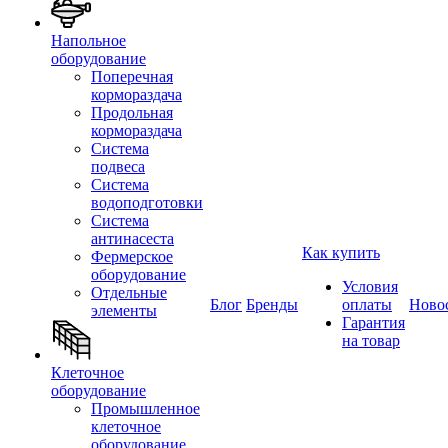
Напольное
оборудование
Поперечная
кормораздача
Продольная
кормораздача
Система
подвеса
Система
водоподготовки
Система
антинасеста
Как купить
Фермерское
оборудование
Условия
Отдельные
Блог
Бренды
оплаты
Ново
элементы
Гарантия
на товар
Клеточное
оборудование
Промышленное
клеточное
оборудование