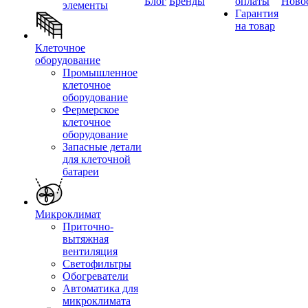
Блог
Бренды
оплаты
Ново
элементы
Гарантия
на товар
Клеточное
оборудование
Промышленное
клеточное
оборудование
Фермерское
клеточное
оборудование
Запасные детали
для клеточной
батареи
Микроклимат
Приточно-
вытяжная
вентиляция
Светофильтры
Обогреватели
Автоматика для
микроклимата