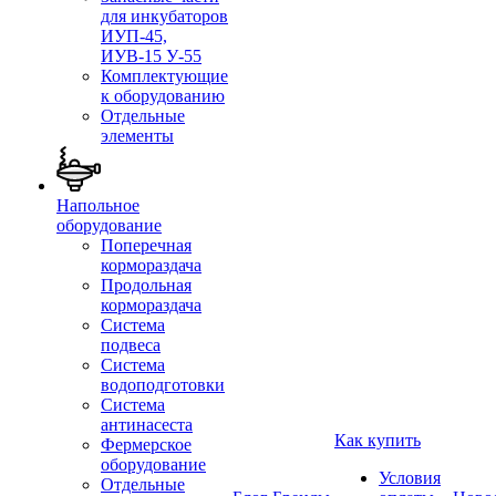
для инкубаторов
ИУП-45,
ИУВ-15 У-55
Комплектующие
к оборудованию
Отдельные
элементы
Напольное
оборудование
Поперечная
кормораздача
Продольная
кормораздача
Система
подвеса
Система
водоподготовки
Система
антинасеста
Как купить
Фермерское
оборудование
Условия
Отдельные