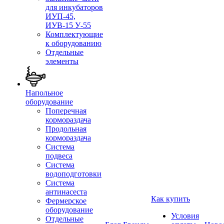
для инкубаторов
ИУП-45,
ИУВ-15 У-55
Комплектующие
к оборудованию
Отдельные
элементы
Напольное
оборудование
Поперечная
кормораздача
Продольная
кормораздача
Система
подвеса
Система
водоподготовки
Система
антинасеста
Как купить
Фермерское
оборудование
Условия
Отдельные